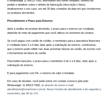
o Whatswapp 11 94013-7000, informando seu nome completo, número do
pedido e detalhes sobre o defeito de fabricação (descrição e fotos).
Analisaremos o seu caso, em até 30 dias contados da data em que recebermos
os produtos devolvidos.
Procedimento e Prazo para Estorno:
Após a análise do produto devolvido, o prazo para o estorno ser creditado,
depende do meio de pagamento que você utilizou no momento da compra.
Se você pagou com cartão de crédito, o reembolso para a operadora financeira
é creditado entre 2 a 9 dias úteis após a solicitação do estorno. Lembramos,
que o estorno pode refletir nas duas próximas faturas do cartão, de acordo com
o fechamento da fatura do cartão.
Para boleto bancário, o prazo para o reembolso é de 2 a 9 dias, úteis após a
solicitação do estorno.
E para pagamento com Pix, o estorno do valor é imediato.
Em caso de dúvidas, você pode entrar em contato conosco pelo pelo
Whatswapp: 11 94013-7000,
ou através do nosso e-mail:
atendimento@smartmom.com.br
.
N
osso horário de atendimento é de segunda a
sexta-feira, das 8h às 17h,